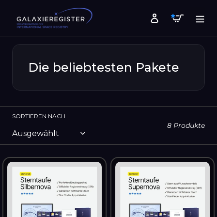
Direkt
Warenk
zum
Einloggen
Inhalt
Die beliebtesten Pakete
SORTIEREN NACH
8 Produkte
Sterntaufe
Sterntaufe
Silbernova
Supernova