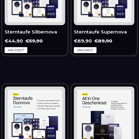
Sterntaufe Silbernova
Sterntaufe Supernova
Sonderpreis
€44,90
Normaler
€59,90
Sonderpreis
€69,90
Normaler
€89,90
Preis
Preis
ANGEBOT
ANGEBOT
Sterntaufe
All-
Duonova
in-
(Doppelstern)
One
Premium-
Geschenkbox