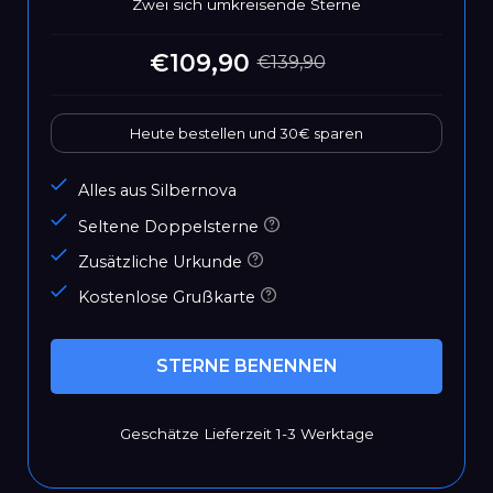
Zwei sich umkreisende Sterne
€109,90
€139,90
Sonderpreis
Normaler
Preis
Heute bestellen und 30€ sparen
Alles aus Silbernova
Seltene Doppelsterne
Zusätzliche Urkunde
Kostenlose Grußkarte
STERNE BENENNEN
Geschätze Lieferzeit 1-3 Werktage