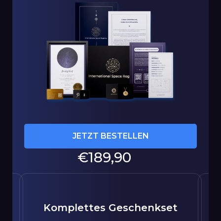
JETZT BESTELLEN
Normaler
€189,90
Preis
e
Komplettes Geschenkset