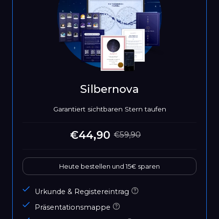
Silbernova
Garantiert sichtbaren Stern taufen
€44,90
€59,90
Sonderpreis
Normaler
Preis
Heute bestellen und 15€ sparen
Urkunde & Registereintrag
Präsentationsmappe