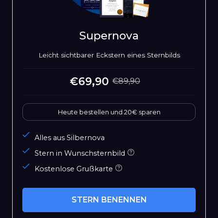
Supernova
Leicht sichtbarer Eckstern eines Sternbilds
€69,90
€89,90
Sonderpreis
Normaler
Preis
Heute bestellen und 20€ sparen
Alles aus Silbernova
Stern in Wunschsternbild
Kostenlose Grußkarte
STERN BENENNEN