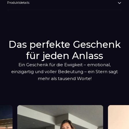
Produktdetails
Produkt
wird
zum
Warenkorb
hinzugefügt
Das perfekte Geschenk
für jeden Anlass
Ein Geschenk für die Ewigkeit – emotional,
einzigartig und voller Bedeutung – ein Stern sagt
mehr als tausend Worte!