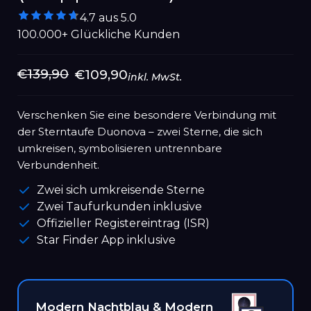
4.7 aus 5.0
100.000+ Glückliche Kunden
Normaler
€139,90
Sonderpreis
€109,90
inkl. MwSt.
Preis
Verschenken Sie eine besondere Verbindung mit
der Sterntaufe Duonova – zwei Sterne, die sich
umkreisen, symbolisieren untrennbare
Verbundenheit.
Zwei sich umkreisende Sterne
Zwei Taufurkunden inklusive
Offizieller Registereintrag (ISR)
Star Finder App inklusive
Modern Nachtblau & Modern