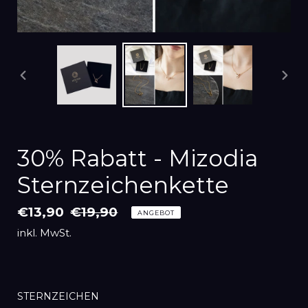
Vorheriger
Näch
Schieber
Schi
30% Rabatt - Mizodia
Sternzeichenkette
Sonderpreis
€13,90
Normaler
€19,90
ANGEBOT
Preis
inkl. MwSt.
STERNZEICHEN