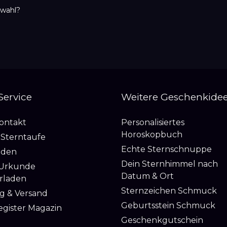
swahl?
 Service
Weitere Geschenkide
Kontakt
Personalisiertes
Horoskopbuch
 Sterntaufe
Echte Sternschnuppe
nden
Dein Sternhimmel nach
 Urkunde
Datum & Ort
rladen
Sternzeichen Schmuck
g & Versand
Geburtsstein Schmuck
egister Magazin
Geschenkgutschein