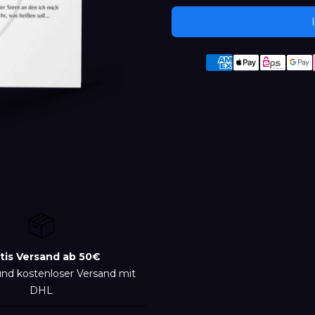
Produkt
wird
zum
Warenkorb
hinzugefügt
tis Versand ab 50€
und kostenloser Versand mit
DHL