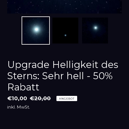
Upgrade Helligkeit des
Sterns: Sehr hell - 50%
Rabatt
Sonderpreis
€10,00
Normaler
€20,00
ANGEBOT
Preis
inkl. MwSt.