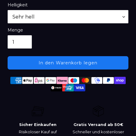
Helligkeit
Menge
In den Warenkorb legen
Produkt
Zahlungsmethoden
wird
zum
Warenkorb
hinzugefügt
Sicher Einkaufen
Gratis Versand ab 50€
Risikoloser Kauf auf
Schneller und kostenloser