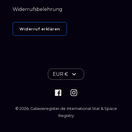
Widerrufsbelehrung
Widerruf erklären
W
EUR €
ä
h
Facebook
Instagram
r
u
© 2026,
Galaxieregister.de
International Star & Space
n
Registry
g