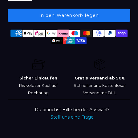
In den Warenkorb legen
Produkt
Zahlungsmethoden
wird
zum
Warenkorb
hinzugefügt
Sicher Einkaufen
Gratis Versand ab 50€
Risikoloser Kauf auf
Schneller und kostenloser
Rechnung
Versand mit DHL
Du brauchst Hilfe bei der Auswahl?
Stell' uns eine Frage