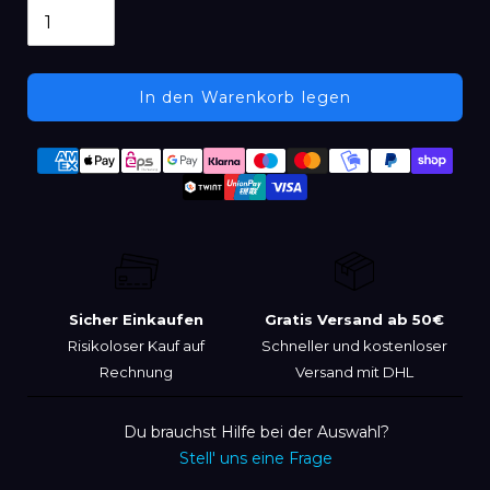
In den Warenkorb legen
Produkt
Zahlungsmethoden
wird
zum
Warenkorb
hinzugefügt
Sicher Einkaufen
Gratis Versand ab 50€
Risikoloser Kauf auf
Schneller und kostenloser
Rechnung
Versand mit DHL
Du brauchst Hilfe bei der Auswahl?
Stell' uns eine Frage