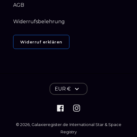
AGB
Widerrufsbelehrung
Widerruf erklären
W
EUR €
ä
h
Facebook
Instagram
r
u
© 2026,
Galaxieregister.de
International Star & Space
n
Registry