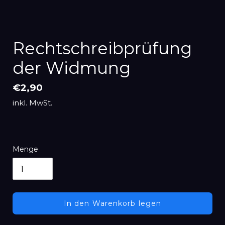
Rechtschreibprüfung
der Widmung
Normaler
€2,90
Preis
inkl. MwSt.
Menge
In den Warenkorb legen