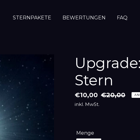
STERNPAKETE
BEWERTUNGEN
FAQ
Upgrade:
Stern
Sonderpreis
€10,00
Normaler
€20,00
AN
Preis
inkl. MwSt.
Menge