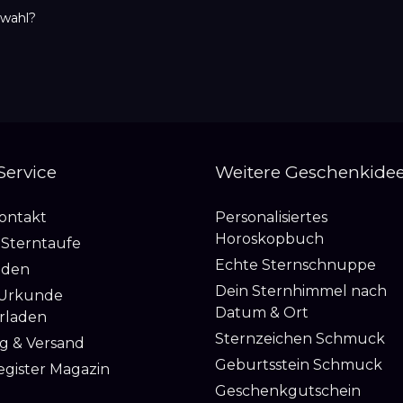
swahl?
 Service
Weitere Geschenkide
Kontakt
Personalisiertes
Horoskopbuch
 Sterntaufe
Echte Sternschnuppe
nden
Dein Sternhimmel nach
 Urkunde
Datum & Ort
rladen
Sternzeichen Schmuck
g & Versand
Geburtsstein Schmuck
egister Magazin
Geschenkgutschein