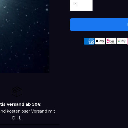
Produkt
wird
zum
Warenkorb
hinzugefügt
tis Versand ab 50€
und kostenloser Versand mit
DHL