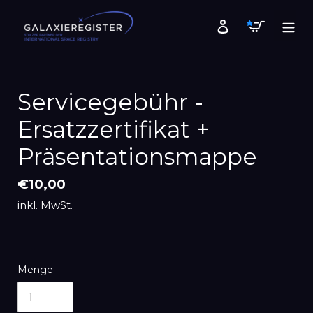
Direkt
Warenk
zum
Einloggen
Inhalt
Servicegebühr -
Ersatzzertifikat +
Präsentationsmappe
Normaler
€10,00
Preis
inkl. MwSt.
Menge