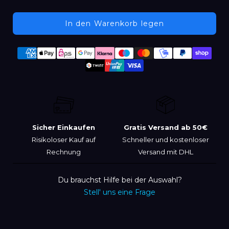
In den Warenkorb legen
Produkt
Zahlungsmethoden
wird
zum
Warenkorb
hinzugefügt
Sicher Einkaufen
Gratis Versand ab 50€
Risikoloser Kauf auf
Schneller und kostenloser
Rechnung
Versand mit DHL
Du brauchst Hilfe bei der Auswahl?
Stell' uns eine Frage