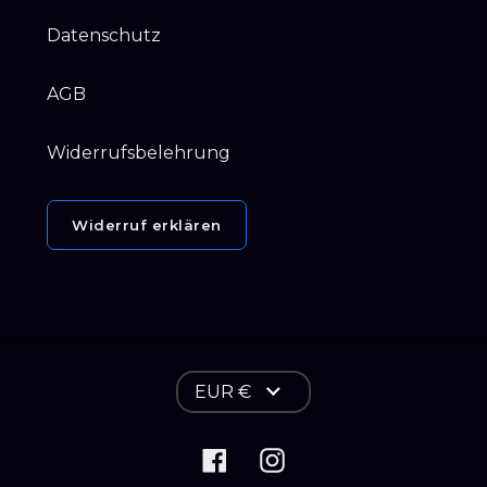
Datenschutz
AGB
Widerrufsbelehrung
Widerruf erklären
W
EUR €
ä
Facebook
Instagram
h