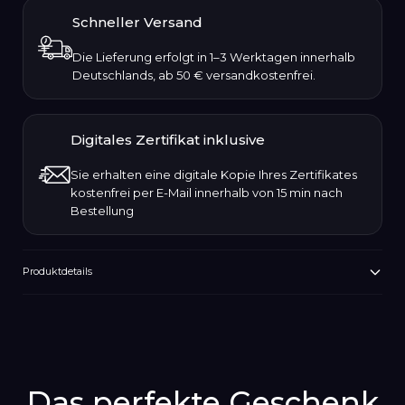
Schneller Versand
Die Lieferung erfolgt in 1–3 Werktagen innerhalb
Deutschlands, ab 50 € versandkostenfrei.
Digitales Zertifikat inklusive
Sie erhalten eine digitale Kopie Ihres Zertifikates
kostenfrei per E-Mail innerhalb von 15 min nach
Bestellung
Produktdetails
Produkt
wird
zum
Warenkorb
hinzugefügt
Das perfekte Geschenk