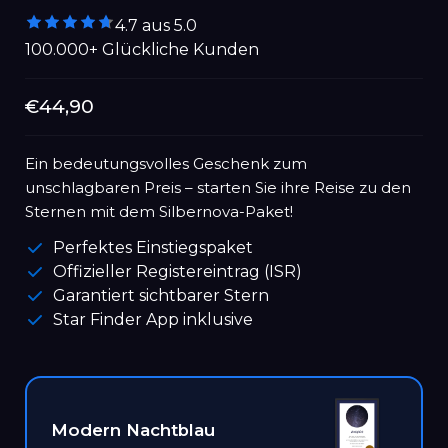
4.7 aus 5.0
100.000+ Glückliche Kunden
Normaler
€44,90
Preis
Ein bedeutungsvolles Geschenk zum
unschlagbaren Preis – starten Sie ihre Reise zu den
Sternen mit dem Silbernova-Paket!
Perfektes Einstiegspaket
Offizieller Registereintrag (ISR)
Garantiert sichtbarer Stern
Star Finder App inklusive
Modern Nachtblau