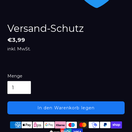
Versand-Schutz
Normaler
€3,99
Preis
inkl. MwSt.
Menge
In den Warenkorb legen
Produkt
Zahlungsmethoden
wird