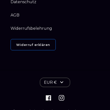
Datenschutz
AGB
Widerrufsbelehrung
Widerruf erklären
W
EUR €
ä
h
Facebook
Instagram
r