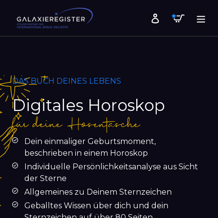
Direkt
Warenk
zum
Einloggen
Inhalt
DAS BUCH DEINES LEBENS
Digitales Horoskop
für deine Hosentasche
Dein einmaliger Geburtsmoment,
beschrieben in einem Horoskop
Individuelle Persönlichkeitsanalyse aus Sicht
der Sterne
Allgemeines zu Deinem Sternzeichen
Geballtes Wissen über dich und dein
Sternzeichen auf über 80 Seiten