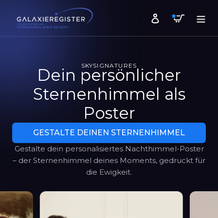
Direkt
Warenk
zum
Einloggen
Inhalt
SKYSIGNATURES
Dein persönlicher
Sternenhimmel als
Poster
GESTALTE DEINEN STERNENHIMMEL
Gestalte dein personalisiertes Nachthimmel-Poster
– der Sternenhimmel deines Moments, gedruckt für
die Ewigkeit.