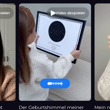
ielen
Video abspielen
bt
Der Geburtshimmel meiner
Mein 