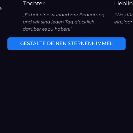
Tochter
Liebl
e
„Es hat eine wunderbare Bedeutung
"Was fü
und wir sind jeden Tag glücklich
einzigar
darüber es zu haben!“
GESTALTE DEINEN STERNENHIMMEL