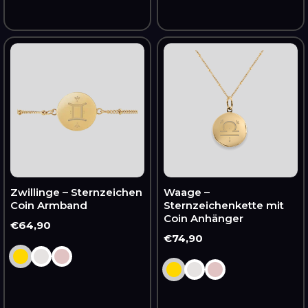
Zwillinge
Waage
–
–
Sternzeichen
Sternzeichenkette
Coin
mit
Armband
Coin
Anhänger
Zwillinge – Sternzeichen
Waage –
Coin Armband
Sternzeichenkette mit
Coin Anhänger
Normaler
€64,90
Normaler
€74,90
Preis
Preis