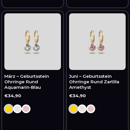
März
Juni
–
–
Geburtsstein
Geburtsstein
Ohrringe
Ohrringe
Rund
Rund
Aquamarin-
Zartlila
Blau
Amethyst
März – Geburtsstein
Juni – Geburtsstein
Ohrringe Rund
Ohrringe Rund Zartlila
Aquamarin-Blau
Amethyst
Normaler
€34,90
Normaler
€34,90
Preis
Preis