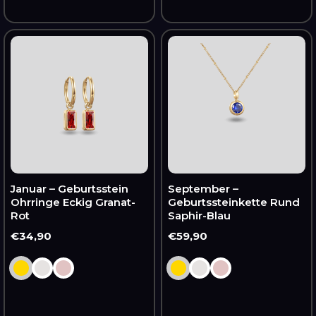
Januar
September
–
–
Geburtsstein
Geburtssteinkette
Ohrringe
Rund
Eckig
Saphir-
Granat-
Blau
Rot
Januar – Geburtsstein
September –
Ohrringe Eckig Granat-
Geburtssteinkette Rund
Rot
Saphir-Blau
Normaler
€34,90
Normaler
€59,90
Preis
Preis