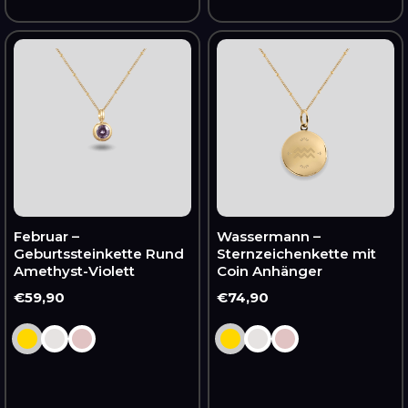
Februar
Wassermann
–
–
Geburtssteinkette
Sternzeichenkette
Rund
mit
Amethyst-
Coin
Violett
Anhänger
Februar –
Wassermann –
Geburtssteinkette Rund
Sternzeichenkette mit
Amethyst-Violett
Coin Anhänger
Normaler
€59,90
Normaler
€74,90
Preis
Preis