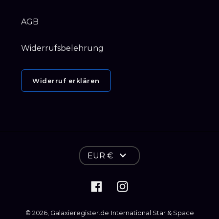
AGB
Widerrufsbelehrung
Widerruf erklären
W
EUR €
ä
h
Facebook
Instagram
r
u
© 2026,
Galaxieregister.de
International Star & Space