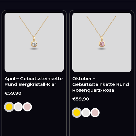
April
Oktober
–
–
Geburtssteinkette
Geburtssteinkette
Rund
Rund
Bergkristall-
Rosenquarz-
Klar
Rosa
April – Geburtssteinkette
Oktober –
Rund Bergkristall-Klar
Geburtssteinkette Rund
Rosenquarz-Rosa
Normaler
€59,90
Normaler
€59,90
Preis
Preis