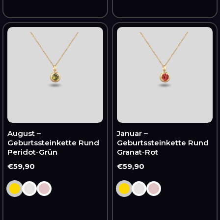
August
Januar
–
–
Geburtssteinkette
Geburtssteinkette
Rund
Rund
Peridot-
Granat-
Grün
Rot
August –
Januar –
Geburtssteinkette Rund
Geburtssteinkette Rund
Peridot-Grün
Granat-Rot
Normaler
€59,90
Normaler
€59,90
Preis
Preis