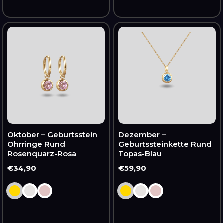
Oktober
Dezember
–
–
Geburtsstein
Geburtssteinkette
Ohrringe
Rund
Rund
Topas-
Rosenquarz-
Blau
Rosa
Oktober – Geburtsstein
Dezember –
Ohrringe Rund
Geburtssteinkette Rund
Rosenquarz-Rosa
Topas-Blau
Normaler
€34,90
Normaler
€59,90
Preis
Preis