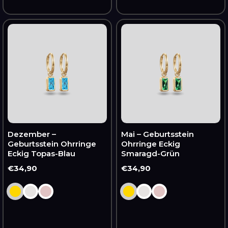
Dezember
Mai
–
–
Geburtsstein
Geburtsstein
Ohrringe
Ohrringe
Eckig
Eckig
Topas-
Smaragd-
Blau
Grün
Dezember –
Mai – Geburtsstein
Geburtsstein Ohrringe
Ohrringe Eckig
Eckig Topas-Blau
Smaragd-Grün
Normaler
€34,90
Normaler
€34,90
Preis
Preis