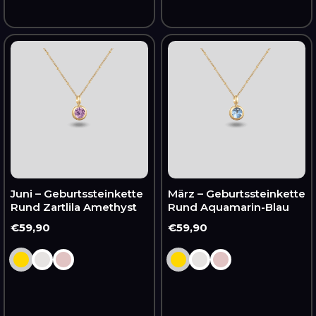
Juni
März
–
–
Geburtssteinkette
Geburtssteinkette
Rund
Rund
Zartlila
Aquamarin-
Amethyst
Blau
Juni – Geburtssteinkette
März – Geburtssteinkette
Rund Zartlila Amethyst
Rund Aquamarin-Blau
Normaler
€59,90
Normaler
€59,90
Preis
Preis