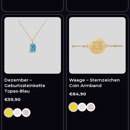
Dezember
Waage
–
–
Geburtssteinkette
Sternzeichen
Topas-
Coin
Blau
Armband
Dezember –
Waage – Sternzeichen
Geburtssteinkette
Coin Armband
Topas-Blau
Normaler
€64,90
Normaler
€59,90
Preis
Preis