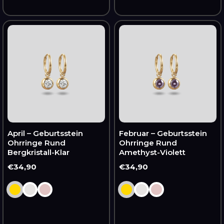
April
Februar
–
–
Geburtsstein
Geburtsstein
Ohrringe
Ohrringe
Rund
Rund
Bergkristall-
Amethyst-
Klar
Violett
April – Geburtsstein
Februar – Geburtsstein
Ohrringe Rund
Ohrringe Rund
Bergkristall-Klar
Amethyst-Violett
Normaler
€34,90
Normaler
€34,90
Preis
Preis