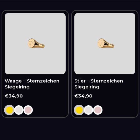
Waage
Stier
–
–
Sternzeichen
Sternzeichen
Siegelring
Siegelring
Waage – Sternzeichen
Stier – Sternzeichen
Siegelring
Siegelring
Normaler
€34,90
Normaler
€34,90
Preis
Preis