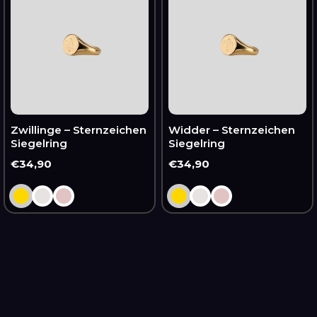
Sternzeichen
Sternzeichen
Siegelring
Siegelring
Zwillinge – Sternzeichen
Widder – Sternzeichen
Siegelring
Siegelring
Normaler
€34,90
Normaler
€34,90
Preis
Preis