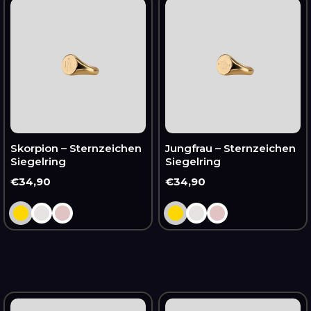
–
–
Sternzeichen
Sternzeichen
Siegelring
Siegelring
Skorpion – Sternzeichen
Jungfrau – Sternzeichen
Siegelring
Siegelring
Normaler
€34,90
Normaler
€34,90
Preis
Preis
Löwe
Krebs