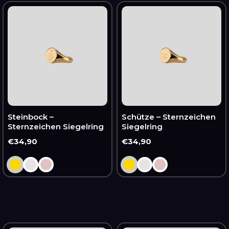
Steinbock
Schütze
–
–
Sternzeichen
Sternzeichen
Siegelring
Siegelring
Steinbock –
Schütze – Sternzeichen
Sternzeichen Siegelring
Siegelring
Normaler
€34,90
Normaler
€34,90
Preis
Preis
Skorpion
Jungfrau