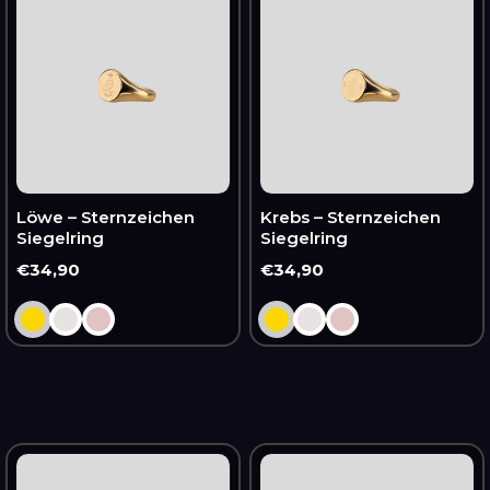
–
–
Sternzeichen
Sternzeichen
Siegelring
Siegelring
Löwe – Sternzeichen
Krebs – Sternzeichen
Siegelring
Siegelring
Normaler
€34,90
Normaler
€34,90
Preis
Preis
Zwillinge
Widder
–
–