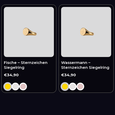
Fische
Wassermann
–
–
Sternzeichen
Sternzeichen
Siegelring
Siegelring
Fische – Sternzeichen
Wassermann –
Siegelring
Sternzeichen Siegelring
Normaler
€34,90
Normaler
€34,90
Preis
Preis