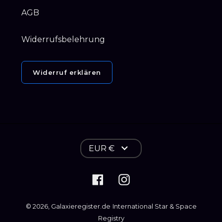
AGB
Widerrufsbelehrung
Widerruf erklären
W
EUR €
ä
h
Facebook
Instagram
r
u
© 2026,
Galaxieregister.de
International Star & Space
n
Registry