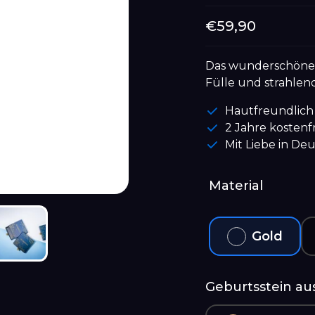
Normaler
€59,90
Preis
Das wunderschöne G
Fülle und strahlen
Hautfreundlich
2 Jahre kostenf
Mit Liebe in De
Material
Gold
Geburtsstein a