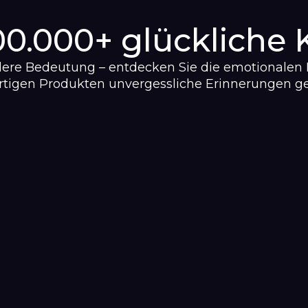
September
zum
Warenkorb
00.000+ glückliche
Oktober
hinzugefügt
dere Bedeutung – entdecken Sie die emotionalen
November
rtigen Produkten unvergessliche Erinnerungen g
Dezember