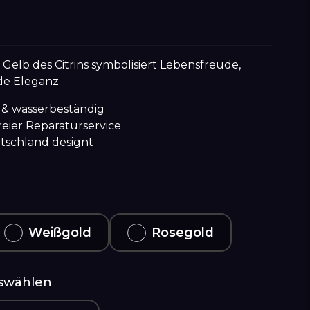
elb des Citrins symbolisiert Lebensfreude,
de Eleganz.
 & wasserbeständig
reier Reparaturservice
utschland designt
Weißgold
Rosegold
uswählen