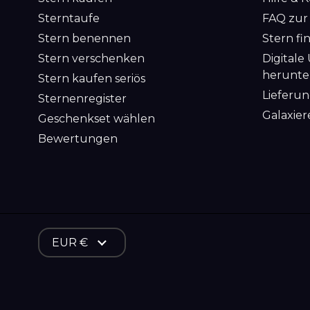
Sterntaufe
FAQ zur
Stern benennen
Stern fi
Stern verschenken
Digitale
herunte
Stern kaufen seriös
Lieferun
Sternenregister
Galaxier
Geschenkset wählen
Bewertungen
W
EUR €
ä
h