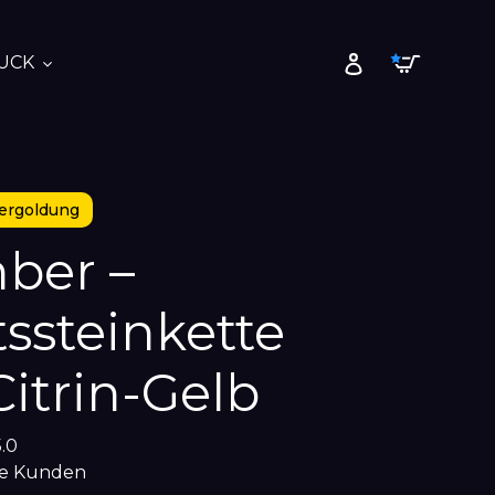
Warenk
Einloggen
UCK
ergoldung
ber –
ssteinkette
itrin-Gelb
5.0
he Kunden