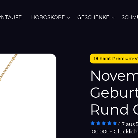
RNTAUFE
HOROSKOPE
GESCHENKE
SCHM
18 Karat Premium-V
Novem
Geburt
Rund C
4.7 aus 
100.000+ Glücklic