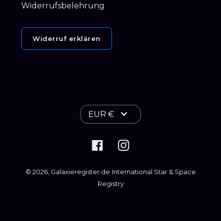
Widerrufsbelehrung
Widerruf erklären
W
EUR €
ä
Facebook
Instagram
h
r
© 2026,
Galaxieregister.de
International Star & Space
u
Registry
n
g