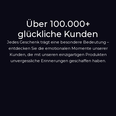
wird
Löwe
zum
23. Juli – 22. August
Warenkorb
Über 100.000+
Jungfrau
hinzugefügt
23. August – 22. September
glückliche Kunden
Waage
Jedes Geschenk trägt eine besondere Bedeutung –
23. September – 22. Oktober
entdecken Sie die emotionalen Momente unserer
Kunden, die mit unseren einzigartigen Produkten
Skorpion
unvergessliche Erinnerungen geschaffen haben.
23. Oktober – 21. November
Schütze
22. November – 21. Dezember
Steinbock
22. Dezember – 19. Januar