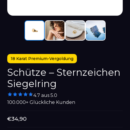
18 Karat Premium-Vergoldung
Schütze – Sternzeichen
Siegelring
4.7 aus 5.0
100.000+ Glückliche Kunden
Normaler
€34,90
Preis