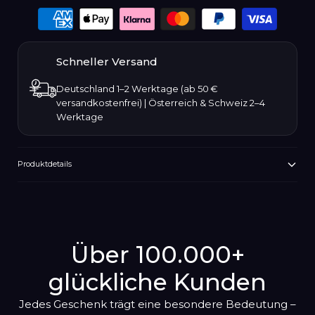
Jungfrau
Payment
23. August – 22. September
options
Waage
Schneller Versand
23. September – 22. Oktober
Deutschland 1–2 Werktage (ab 50 €
versandkostenfrei) | Österreich & Schweiz 2–4
Skorpion
Werktage
23. Oktober – 21. November
Schütze
22. November – 21. Dezember
Produktdetails
Produkt
Steinbock
wird
22. Dezember – 19. Januar
zum
Warenkorb
Über 100.000+
hinzugefügt
glückliche Kunden
Jedes Geschenk trägt eine besondere Bedeutung –