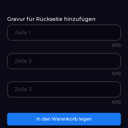
Wassermann
20. Januar – 18. Februar
Gravur für Rückseite hinzufügen
Fische
19. Februar – 20. März
Widder
0/10
21. März – 19. April
Stier
20. April – 20. Mai
0/10
Zwillinge
21. Mai – 20. Juni
Krebs
0/10
21. Juni – 22. Juli
Löwe
In den Warenkorb legen
23. Juli – 22. August