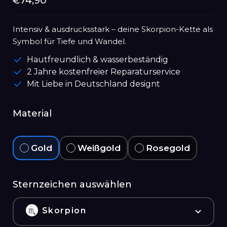
Normaler
€74,90
Preis
Intensiv & ausdrucksstark – deine Skorpion-Kette als
Symbol für Tiefe und Wandel.
Hautfreundlich & wasserbeständig
2 Jahre kostenfreier Reparaturservice
Mit Liebe in Deutschland designt
Material
Gold
Weißgold
Rosegold
Sternzeichen auswählen
Skorpion