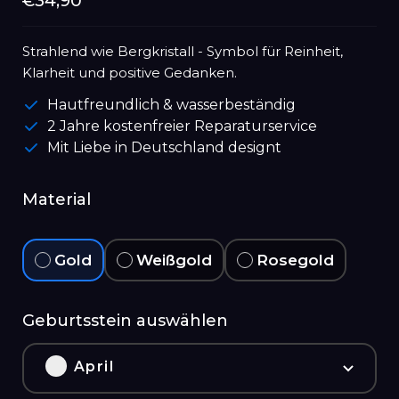
Normaler
€34,90
Preis
Strahlend wie Bergkristall - Symbol für Reinheit,
Klarheit und positive Gedanken.
Hautfreundlich & wasserbeständig
2 Jahre kostenfreier Reparaturservice
Mit Liebe in Deutschland designt
Material
Gold
Weißgold
Rosegold
Geburtsstein auswählen
April