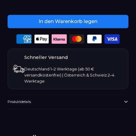
Januar
Februar
In den Warenkorb legen
März
Payment
options
April
Schneller Versand
Mai
Deutschland 1–2 Werktage (ab 50 €
versandkostenfrei) | Österreich & Schweiz 2–4
Juni
Werktage
Juli
Produktdetails
August
Produkt
wird
September
zum
Warenkorb