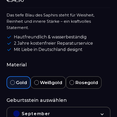
Normaler
€34,90
Preis
Das tiefe Blau des Saphirs steht für Weisheit,
Reinheit und innere Stärke – ein kraftvolles
Statement.
Hautfreundlich & wasserbeständig
2 Jahre kostenfreier Reparaturservice
Mit Liebe in Deutschland designt
Material
Gold
Weißgold
Rosegold
Geburtsstein auswählen
September