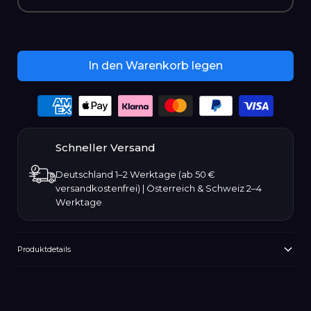
Januar
Februar
In den Warenkorb legen
März
Payment
options
April
Schneller Versand
Mai
Deutschland 1–2 Werktage (ab 50 €
versandkostenfrei) | Österreich & Schweiz 2–4
Juni
Werktage
Juli
Produktdetails
August
Produkt
wird
September
zum