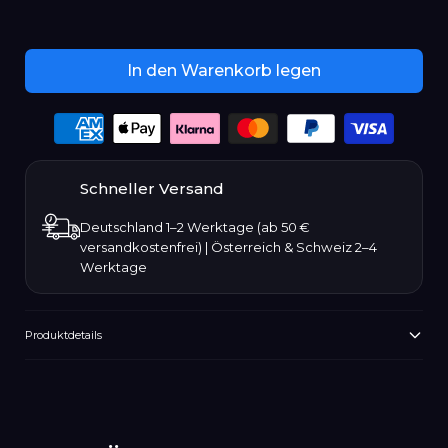
Januar
Februar
In den Warenkorb legen
März
Payment
options
April
Schneller Versand
Mai
Deutschland 1–2 Werktage (ab 50 €
versandkostenfrei) | Österreich & Schweiz 2–4
Juni
Werktage
Juli
Produktdetails
August
Produkt
wird
September
zum
Warenkorb