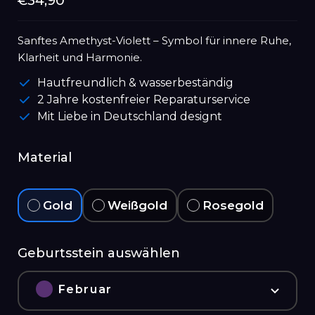
Normaler
€34,90
Preis
Sanftes Amethyst-Violett – Symbol für innere Ruhe,
Klarheit und Harmonie.
Hautfreundlich & wasserbeständig
2 Jahre kostenfreier Reparaturservice
Mit Liebe in Deutschland designt
Material
Gold
Weißgold
Rosegold
Geburtsstein auswählen
Februar