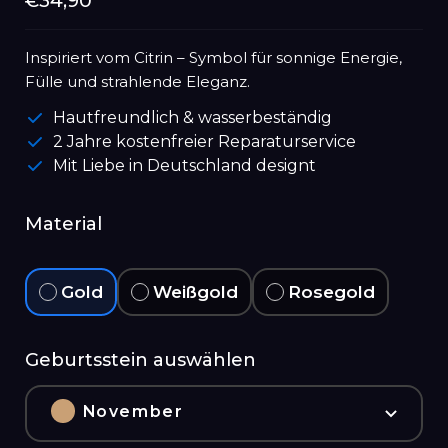
Normaler
€34,90
Preis
Inspiriert vom Citrin – Symbol für sonnige Energie,
Fülle und strahlende Eleganz.
Hautfreundlich & wasserbeständig
2 Jahre kostenfreier Reparaturservice
Mit Liebe in Deutschland designt
Material
Gold
Weißgold
Rosegold
Geburtsstein auswählen
November