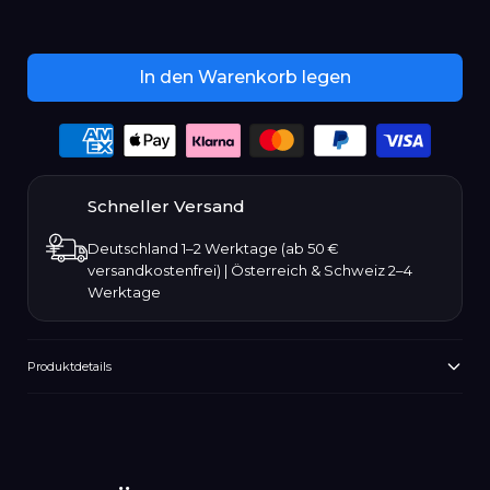
Januar
Februar
In den Warenkorb legen
März
Payment
options
April
Schneller Versand
Mai
Deutschland 1–2 Werktage (ab 50 €
versandkostenfrei) | Österreich & Schweiz 2–4
Juni
Werktage
Juli
Produktdetails
August
Produkt
wird
September
zum
Warenkorb