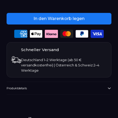
Januar
Februar
In den Warenkorb legen
März
Payment
options
April
Schneller Versand
Mai
Deutschland 1–2 Werktage (ab 50 €
versandkostenfrei) | Österreich & Schweiz 2–4
Juni
Werktage
Juli
Produktdetails
August
Produkt
wird
September
zum
Warenkorb