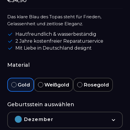
Normaler
€34,90
Preis
Das klare Blau des Topas steht für Frieden,
Gelassenheit und zeitlose Eleganz.
Hautfreundlich & wasserbeständig
2 Jahre kostenfreier Reparaturservice
Mit Liebe in Deutschland designt
Material
Gold
Weißgold
Rosegold
Geburtsstein auswählen
Dezember